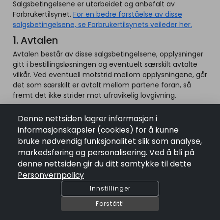
Salgsbetingelsene er utarbeidet og anbefalt av
Forbrukertilsynet.
For en bedre forståelse av disse
salgsbetingelsene, se Forbrukertilsynets veileder her.
1. Avtalen
Avtalen består av disse salgsbetingelsene, opplysninger
gitt i bestillingsløsningen og eventuelt særskilt avtalte
vilkår. Ved eventuell motstrid mellom opplysningene, går
det som særskilt er avtalt mellom partene foran, så
fremt det ikke strider mot ufravikelig lovgivning.
Avtalen vil i tillegg bli utfylt av relevante
Denne nettsiden lagrer informasjon i
lovbestemmelser som regulerer kjøp av varer mellom
informasjonskapsler (cookies) for å kunne
næringsdrivende og forbrukere.
bruke nødvendig funksjonalitet slik som analyse,
2. Partene
markedsføring og personalisering. Ved å bli på
Selger er [Navn], [Kontaktadresse], [e-post], [tele-
denne nettsiden gir du ditt samtykke til dette
fonnummer], [organisasjonsnummer], og betegnes i
Personvernpolicy
det følgende som selger/selgeren.
Innstillinger
Kjøper er den forbrukeren som foretar bestillingen, og
Forstått!
betegnes i det følgende som kjøper/kjøperen.