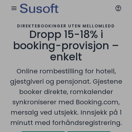
account_circle
menu
DIREKTEBOOKINGER UTEN MELLOMLEDD
Dropp 15-18% i
booking-provisjon –
enkelt
Online rombestilling for hotell,
gjestgiveri og pensjonat. Gjestene
booker direkte, romkalender
synkroniserer med Booking.com,
mersalg ved utsjekk. Innsjekk på 1
minutt med forhåndsregistrering.