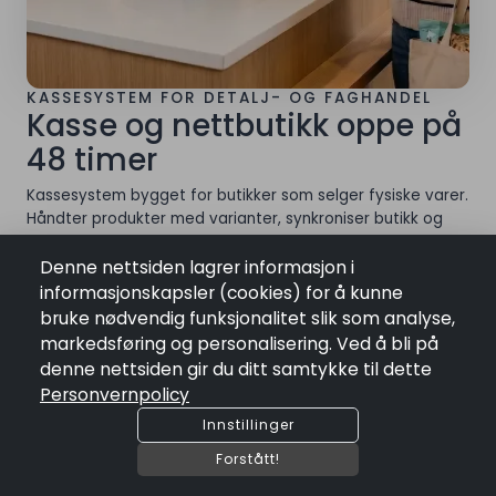
KASSESYSTEM FOR DETALJ- OG FAGHANDEL
Kasse og nettbutikk oppe på
48 timer
Kassesystem bygget for butikker som selger fysiske varer.
Håndter produkter med varianter, synkroniser butikk og
nettbutikk i sanntid, og styr lager, kampanjer og
kundeklubb fra samme plattform. Du får full kontroll fra
Denne nettsiden lagrer informasjon i
innkjøp til utsalg – uten å bytte mellom systemer.
informasjonskapsler (cookies) for å kunne
check_circle
Én registrering gir 30 varianter automatisk
bruke nødvendig funksjonalitet slik som analyse,
check_circle
Sanntids lagersyn mellom butikk og nettbutikk
markedsføring og personalisering. Ved å bli på
check_circle
denne nettsiden gir du ditt samtykke til dette
Klarna delbetaling øker kurven 15-25%
Personvernpolicy
Innstillinger
BOOK DEMO
FÅ TILBUD
Forstått!