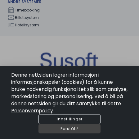
ANDRE SYSTEMER
calendar_month
Timebooking
local_activity
Billettsystem
hotel
Hotellsystem
Denne nettsiden lagrer informasjon i
informasjonskapsler (cookies) for å kunne
Om oss
bruke nødvendig funksjonalitet slik som analyse,
language
Storebotn 11 , 5309 Kleppestø
markedsføring og personalisering. Ved å bli på
mail
denne nettsiden gir du ditt samtykke til dette
support@susoft.com
Personvernpolicy
phone
+4797099500
Innstillinger
ORG. NR: 931456237
Forstått!
Følg oss